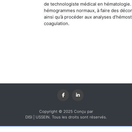
de technologiste médical en hématologie. 
hémogrammes normaux, à faire des décompt
ainsi qu’à procéder aux analyses d’hémos
coagulation.
Copyright © 2025 Conçu par
DISI | USSEIN. Tous les droits sont réservés.